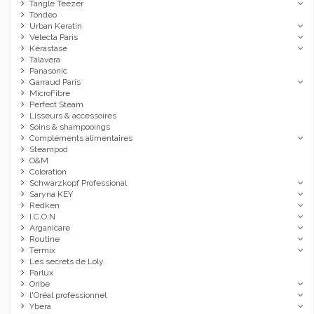
Tangle Teezer
Tondeo
Urban Keratin
Velecta Paris
Kérastase
Talavera
Panasonic
Garraud Paris
MicroFibre
Perfect Steam
Lisseurs & accessoires
Soins & shampooings
Compléments alimentaires
Steampod
O&M
Coloration
Schwarzkopf Professional
Saryna KEY
Redken
I.C.O.N
Arganicare
Routine
Termix
Les secrets de Loly
Parlux
Oribe
l'Oréal professionnel
Ybera