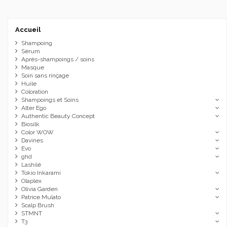
Accueil
Shampoing
Sérum
Après-shampoings / soins
Masque
Soin sans rinçage
Huile
Coloration
Shampoings et Soins
Alter Ego
Authentic Beauty Concept
Biosilk
Color WOW
Davines
Evo
ghd
Lashilé
Tokio Inkarami
Olaplex
Olivia Garden
Patrice Mulato
Scalp Brush
STMNT
T3