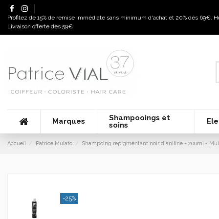
Panneau de gestion des cookies
Profitez de 15% de remise immédiate sans minimum d'achat et 20% dès 69€. Hors
Livraison offerte dès 59€
Shampooings et
Marques
Ele
soins
Accueil
Patrice Mulato
Shampoing repigmentant noir d'aniline - 200ml - Mul
-25%