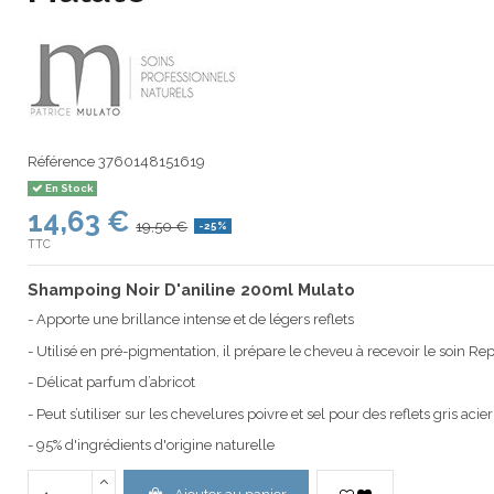
Référence
3760148151619
En Stock
14,63 €
19,50 €
-25%
TTC
Shampoing Noir D'aniline 200ml Mulato
- Apporte une brillance intense et de légers reflets
- Utilisé en pré-pigmentation, il prépare le cheveu à recevoir le soin R
- Délicat parfum d’abricot
- Peut s’utiliser sur les chevelures poivre et sel pour des reflets gris acier
- 95% d'ingrédients d'origine naturelle