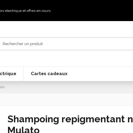
 électrique et offres en cours.
ctrique
Cartes cadeaux
ato
Shampoing repigmentant noi
Mulato