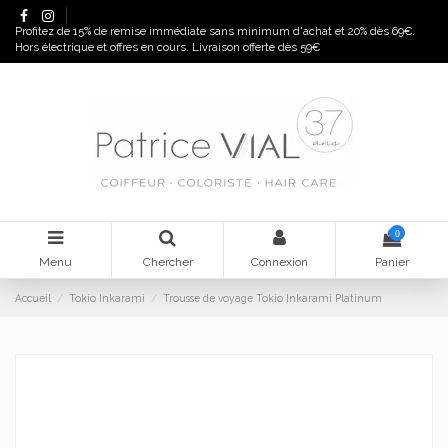
Panneau de gestion des cookies
Profitez de 15% de remise immédiate sans minimum d'achat et 20% dès 69€.
Hors électrique et offres en cours. Livraison offerte dès 59€
0
Menu
Chercher
Connexion
Panier
Accueil
Tokio Inkarami
Trousse de voyage Tokio Inkarami Platinum