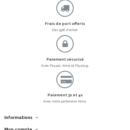
A.A.
Utile
(0)
Signaler
Frais de port offerts
Dès 59€ d'achat.
Avis vérifié
Très bien je l'utilise depuis
plusieurs mois et mes ch
se sont bien renforcés
Paiement sécurisé
Avis du
10/02/2024
, suite
Avec Paypal, Alma et Payplug.
expérience du
05/02/2024
A.A.
Utile
(0)
Signaler
Paiement 3x et 4x
1
2
Avec notre partenaire Alma.
Informations
Mon compte