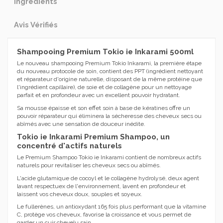
Ingrédients
Avis Vérifiés
Shampooing Premium Tokio ie Inkarami 500ml
Le nouveau shampooing Premium Tokio Inkarami, la première étape
du nouveau protocole de soin, contient des PPT (ingrédient nettoyant
et réparateur d'origine naturelle, disposant de la même protéine que
l'ingrédient capillaire), de soie et de collagène pour un nettoyage
parfait et en profondeur avec un excellent pouvoir hydratant.
Sa mousse épaisse et son effet soin à base de kératines offre un
pouvoir réparateur qui éliminera la sécheresse des cheveux secs ou
abîmés avec une sensation de douceur inédite.
Tokio ie Inkarami Premium Shampoo, un
concentré d'actifs naturels
Le Premium Shampoo Tokio ie Inkarami contient de nombreux actifs
naturels pour revitaliser les cheveux secs ou abîmés.
L'acide glutamique de cocoyl et le collagène hydrolysé, deux agent
lavant respectuex de l'environnement, lavent en profondeur et
laissent vos cheveux doux, souples et soyeux.
Le fullerènes, un antioxydant 165 fois plus performant que la vitamine
C, protège vos cheveux, favorise la croissance et vous permet de
garder un cuir chevelu sain.