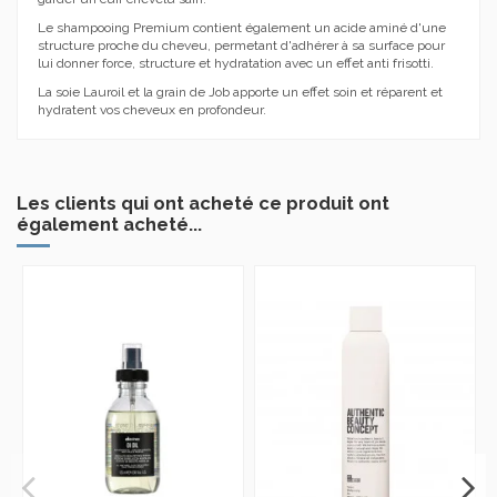
Le shampooing Premium contient également un acide aminé d'une
structure proche du cheveu, permetant d'adhérer à sa surface pour
lui donner force, structure et hydratation avec un effet anti frisotti.
La soie Lauroil et la grain de Job apporte un effet soin et réparent et
hydratent vos cheveux en profondeur.
5
/
5
Avis vérifié
Très bien
Les clients qui ont acheté ce produit ont
également acheté...
Avis du
01/06/2025
, suite 
expérience du
12/05/2025
Basé sur
7
avis soumis à un
Loïse G.
contrôle
Voir tous les avis sur ce site
Utile
(0)
Signaler
5
étoiles
7
4
étoiles
0
3
étoiles
0
Avis vérifié
2
étoiles
0
Prix intéressant par rappor
1
étoile
0
prix coiffeur. Très bon pro
pour ceux qui connaissent
gamme.de.produits Tokio
Trier les avis