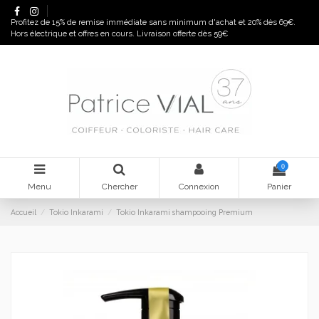
Panneau de gestion des cookies
Profitez de 15% de remise immédiate sans minimum d'achat et 20% dès 69€.
Hors électrique et offres en cours. Livraison offerte dès 59€
0
Menu
Chercher
Connexion
Panier
Accueil
Tokio Inkarami
Tokio Inkarami shampooing Premium